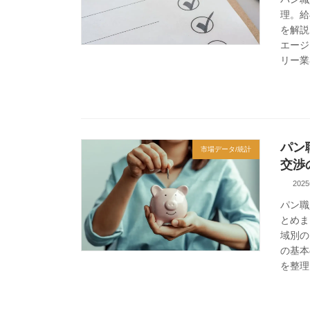
理。給
を解説
エージ
リー業
パン
市場データ/統計
交渉
202
パン職
とめま
域別の
の基本
を整理