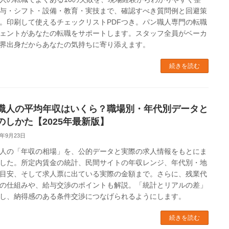
与・シフト・設備・教育・実技まで、確認すべき質問例と回避策
。印刷して使えるチェックリストPDFつき。パン職人専門の転職
ェントがあなたの転職をサポートします。スタッフ全員がベーカ
界出身だからあなたの気持ちに寄り添えます。
続きを読む
職人の平均年収はいくら？職場別・年代別データと
のしかた【2025年最新版】
5年9月23日
人の「年収の相場」を、公的データと実際の求人情報をもとにま
した。所定内賃金の統計、民間サイトの年収レンジ、年代別・地
目安、そして求人票に出ている実際の金額まで。さらに、残業代
の仕組みや、給与交渉のポイントも解説。「統計とリアルの差」
し、納得感のある条件交渉につなげられるようにします。
続きを読む