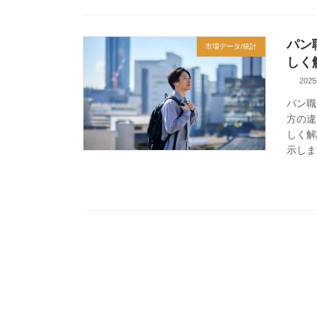
パン
市場データ/統計
しく
202
パン職
方の違
しく解
示しま