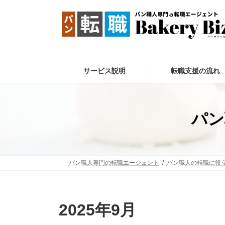
コ
ナ
ン
ビ
テ
ゲ
ン
ー
ツ
シ
へ
ョ
ス
ン
サービス説明
転職支援の流れ
キ
に
ッ
移
プ
動
パン
パン職人専門の転職エージェント
パン職人の転職に役
2025年9月