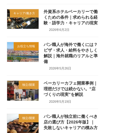
外資系ホテルベーカリーで働
キャリア/働き方
くための条件｜求められる経
験・語学力・キャリアの現実
2026年6月2日
パン職人が海外で働くには？
お役立ち情報
ビザ・求人・給料をやさしく
解説｜海外就職のリアルと準
備
2026年5月26日
ベーカリーカフェ開業事例｜
独立/開業
理想だけでは続かない。“店
づくりの現実”を解説
2026年5月19日
パン職人が独立前に働くべき
独立/開業
店の選び方【2026年版】｜
失敗しないキャリアの積み方