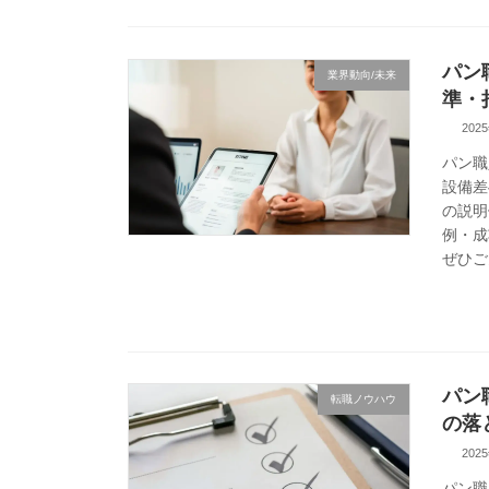
パン
業界動向/未来
準・
202
パン職
設備差
の説明
例・成
ぜひご
パン
転職ノウハウ
の落
202
パン職