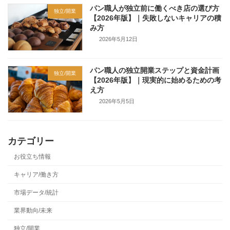
パン職人が独立前に働くべき店の選び方
独立/開業
【2026年版】｜失敗しないキャリアの積
み方
2026年5月12日
パン職人の独立開業ステップと資金計画
独立/開業
【2026年版】｜現実的に始めるための考
え方
2026年5月5日
カテゴリー
お役立ち情報
キャリア/働き方
市場データ/統計
業界動向/未来
独立/開業